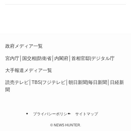
政府メディア一覧
宮内庁
│
国交相
|
防衛省
│
内閣府
│
首相官邸
|
デジタル庁
大手報道メディア一覧
読売テレビ
│
TBS
|
フジテレビ
│
朝日新聞
|
毎日新聞
│
日経新
聞
プライバシーポリシー
サイトマップ
©
NEWS HUNTER.