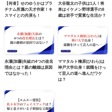
【何者】せのゆうかはプラ
大谷龍太の子供は1人！将
チナム所属の天才作家！キ
来はイケメン野球選手の8
スマイとの共演も！
歳は岩手で質素な生活か？
永瀬(加藤)矢紘の4つの改名
ママタルト檜原(ひわら)は
理由とは？親の離婚は原因
神戸大学出身！就職をけっ
ではなかった！
て芸人の道へ進んだワケ
は？