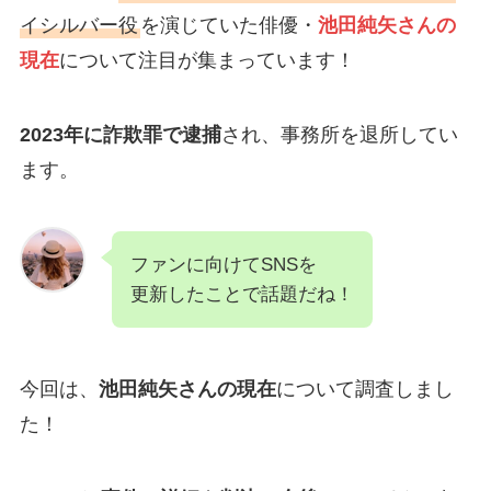
イシルバー役
を演じていた俳優・
池田純矢さんの
現在
について注目が集まっています！
2023年に詐欺罪で逮捕
され、事務所を退所してい
ます。
ファンに向けてSNSを
更新したことで話題だね！
今回は、
池田純矢さんの現在
について調査しまし
た！