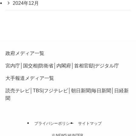
2024年12月
政府メディア一覧
宮内庁
│
国交相
|
防衛省
│
内閣府
│
首相官邸
|
デジタル庁
大手報道メディア一覧
読売テレビ
│
TBS
|
フジテレビ
│
朝日新聞
|
毎日新聞
│
日経新
聞
プライバシーポリシー
サイトマップ
©
NEWS HUNTER.