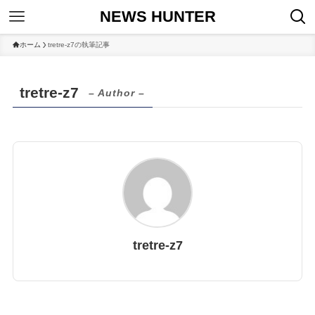
NEWS HUNTER
ホーム
tretre-z7の執筆記事
tretre-z7
– Author –
tretre-z7