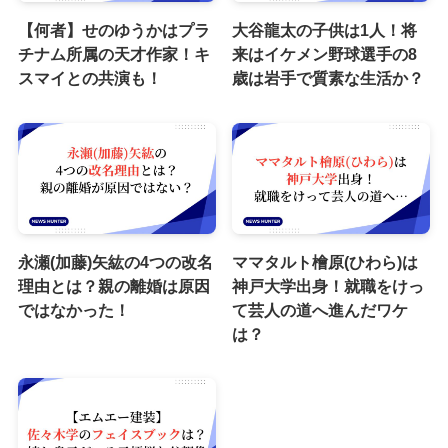
【何者】せのゆうかはプラ
大谷龍太の子供は1人！将
チナム所属の天才作家！キ
来はイケメン野球選手の8
スマイとの共演も！
歳は岩手で質素な生活か？
永瀬(加藤)矢紘の4つの改名
ママタルト檜原(ひわら)は
理由とは？親の離婚は原因
神戸大学出身！就職をけっ
ではなかった！
て芸人の道へ進んだワケ
は？